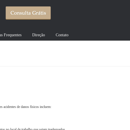
as Frequentes
Direção
Contato
s acidentes de danos físicos incluem:
tos no local de trabalho que sejam inadequados