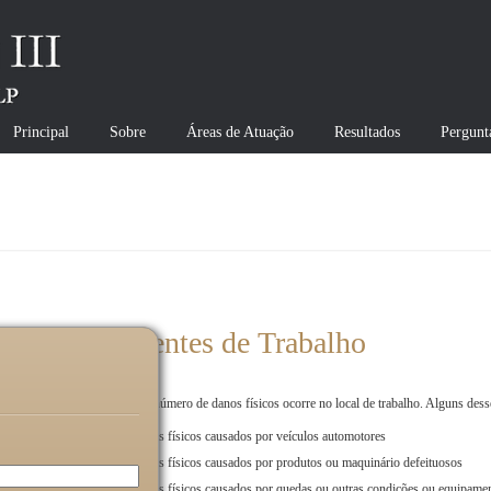
Principal
Sobre
Áreas de Atuação
Resultados
Pergunt
Acidentes de Trabalho
Um grande número de danos físicos ocorre no local de trabalho. Alguns desse
Danos físicos causados por veículos automotores
Danos físicos causados por produtos ou maquinário defeituosos
Danos físicos causados por quedas ou outras condições ou equipamen