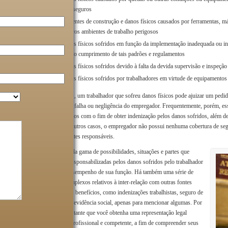
ou inseguros
Acidentes de construção e danos físicos causados por ferramentas, 
e outros ambientes de trabalho perigosos
Danos físicos sofridos em função da implementação inadequada ou ins
do não cumprimento de tais padrões e regulamentos
Danos físicos sofridos devido à falta da devida supervisão e inspeção
Danos físicos sofridos por trabalhadores em virtude de equipamento
Muitas vezes, um trabalhador que sofreu danos físicos pode ajuizar um pedido
comprovar a falha ou negligência do empregador. Frequentemente, porém, e
contra terceiros com o fim de obter indenização pelos danos sofridos, além de
direito. Em outros casos, o empregador não possui nenhuma cobertura de seg
de outras partes responsáveis.
Há uma ampla gama de possibilidades, situações e partes que
podem ser responsabilizadas pelos danos sofridos pelo trabalhador
durante o desempenho de sua função. Há também uma série de
aspectos complexos relativos à inter-relação com outras fontes
potenciais de benefícios, como indenizações trabalhistas, seguro de
terceiros e previdência social, apenas para mencionar algumas. Por
isso, é importante que você obtenha uma representação legal
experiente, profissional e competente, a fim de compreender seus