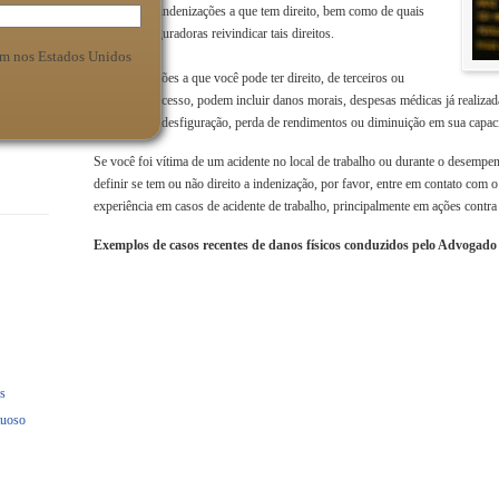
direitos e as indenizações a que tem direito, bem como de quais
partes ou seguradoras reivindicar tais direitos.
m nos Estados Unidos
As indenizações a que você pode ter direito, de terceiros ou
mediante processo, podem incluir danos morais, despesas médicas já realizadas
cicatrizes ou desfiguração, perda de rendimentos ou diminuição em sua capaci
Se você foi vítima de um acidente no local de trabalho ou durante o desempen
definir se tem ou não direito a indenização, por favor, entre em contato co
experiência em casos de acidente de trabalho, principalmente em ações contra 
Exemplos de casos recentes de danos físicos conduzidos pelo Advogad
s
tuoso