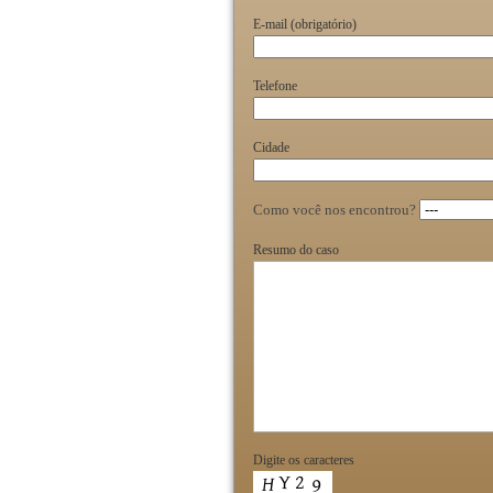
E-mail (obrigatório)
Telefone
Cidade
Como você nos encontrou?
Resumo do caso
Digite os caracteres