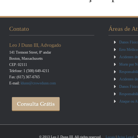
Contato
Áreas de A
Danos Físico
Leo J Dunn III, Advogado
Erro Médico
141 Tremont Street, 8º andar
Acidentes de
Boston, Massachusetts
Morte por N
CEP: 02111
Telefone: 1 (508) 649-4211
Responsabili
Fax: (617) 367-6765
Acidentes de
E-mail:
ldunn@crowedunn.com
Danos Físico
Responsabili
Ataque ou A
© 2013 Leo J. Dunn III. All rights reserved.
Locais
|
Aviso Legal